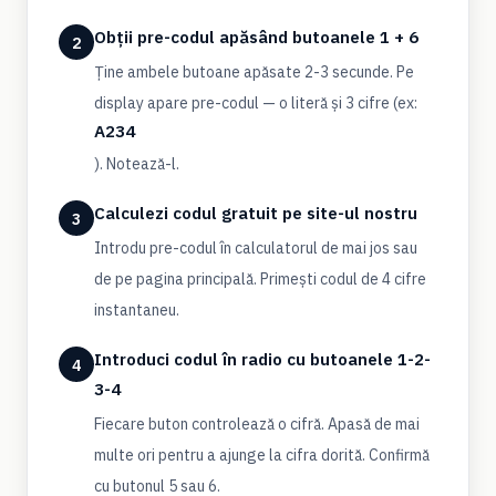
Obții pre-codul apăsând butoanele 1 + 6
2
Ține ambele butoane apăsate 2-3 secunde. Pe
display apare pre-codul — o literă și 3 cifre (ex:
A234
). Notează-l.
Calculezi codul gratuit pe site-ul nostru
3
Introdu pre-codul în calculatorul de mai jos sau
de pe pagina principală. Primești codul de 4 cifre
instantaneu.
Introduci codul în radio cu butoanele 1-2-
4
3-4
Fiecare buton controlează o cifră. Apasă de mai
multe ori pentru a ajunge la cifra dorită. Confirmă
cu butonul 5 sau 6.