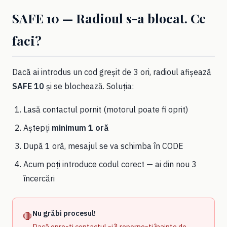
SAFE 10 — Radioul s-a blocat. Ce
faci?
Dacă ai introdus un cod greșit de 3 ori, radioul afișează
SAFE 10
și se blochează. Soluția:
Lasă contactul pornit (motorul poate fi oprit)
Aștepți
minimum 1 oră
După 1 oră, mesajul se va schimba în CODE
Acum poți introduce codul corect — ai din nou 3
încercări
Nu grăbi procesul!
🛑
Dacă oprești contactul și îl repornești înainte de