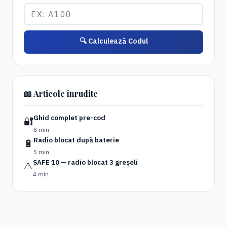
🔍 Calculează Codul
📖 Articole înrudite
Ghid complet pre-cod
🔐
8 min
Radio blocat după baterie
🔋
5 min
SAFE 10 — radio blocat 3 greșeli
⚠️
4 min