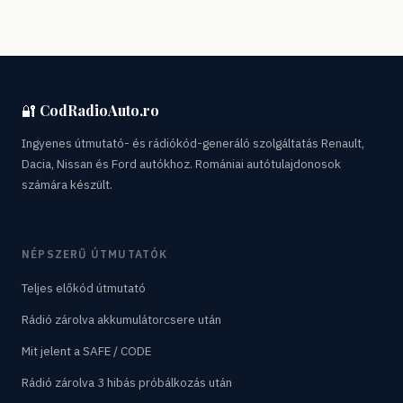
🔐 CodRadioAuto.ro
Ingyenes útmutató- és rádiókód-generáló szolgáltatás Renault,
Dacia, Nissan és Ford autókhoz. Romániai autótulajdonosok
számára készült.
NÉPSZERŰ ÚTMUTATÓK
Teljes előkód útmutató
Rádió zárolva akkumulátorcsere után
Mit jelent a SAFE / CODE
Rádió zárolva 3 hibás próbálkozás után