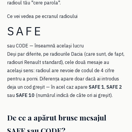
radioul tău "cere parola".
Ce vei vedea pe ecranul radioului
SAFE
sau CODE — înseamnă același lucru
Deși par diferite, pe radiourile Dacia (care sunt, de fapt,
radiouri Renault standard), cele două mesaje au
același sens: radioul are nevoie de codul de 4 cifre
pentru a porni. Diferența apare doar dacă ai introdus
deja un cod greșit — în acel caz apare
SAFE 1
,
SAFE 2
sau
SAFE 10
(numărul indică de câte ori ai greșit).
De ce a apărut brusc mesajul
SAFE sau CODE?