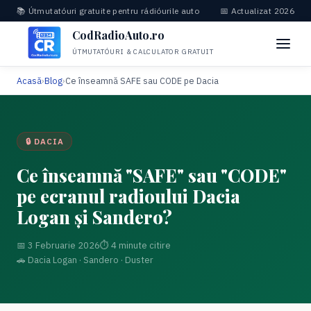
📚 Útmutatóuri gratuite pentru rádióurile auto
📅 Actualizat 2026
CodRadioAuto.ro
ÚTMUTATÓURI & CALCULATOR GRATUIT
Acasă
›
Blog
›
Ce înseamnă SAFE sau CODE pe Dacia
🔒 DACIA
Ce înseamnă "SAFE" sau "CODE"
pe ecranul radioului Dacia
Logan și Sandero?
📅 3 Februarie 2026
⏱ 4 minute citire
🚗 Dacia Logan · Sandero · Duster