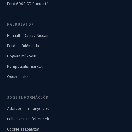
Ford 6000 CD útmutató
KALKULÁTOR
Renault / Dacia / Nissan
Ford — Külön oldal
Hogyan működik
Kompatibilis márkák
Összes cikk
JOGI INFORMÁCIÓK
Adatvédelmi irányelvek
Felhasználási feltételek
Cookie szabályzat