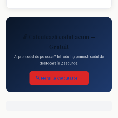
🔓 Calculează codul acum —
Gratuit
Ai pre-codul de pe ecran? Introdu-l și primești codul de
deblocare în 2 secunde.
🔍 Mergi la Calculator →