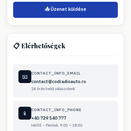
📤 Üzenet küldése
📋 Elérhetőségek
CONTACT_INFO_EMAIL
📧
contact@codradioauto.ro
24 órán belül válaszolunk
CONTACT_INFO_PHONE
📱
+40 729 540 777
Hétfő – Péntek, 9:00 – 18:00