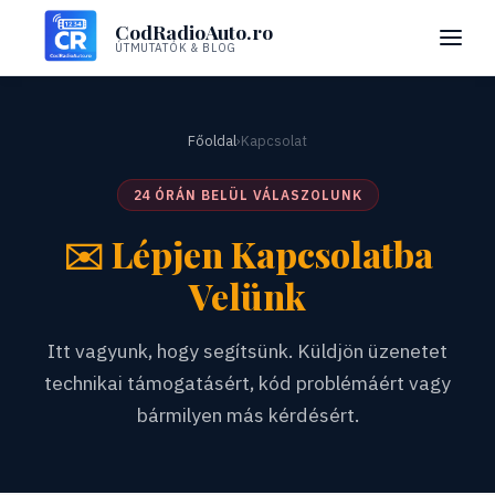
CodRadioAuto.ro
ÚTMUTATÓK & BLOG
Főoldal
›
Kapcsolat
24 ÓRÁN BELÜL VÁLASZOLUNK
✉️
Lépjen Kapcsolatba
Velünk
Itt vagyunk, hogy segítsünk. Küldjön üzenetet
technikai támogatásért, kód problémáért vagy
bármilyen más kérdésért.