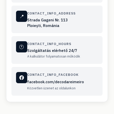
CONTACT_INFO_ADDRESS
📍
Strada Gageni Nr. 113
Ploiești, Románia
CONTACT_INFO_HOURS
🕐
Szolgáltatás elérhető 24/7
A kalkulátor folyamatosan működik
CONTACT_INFO_FACEBOOK
facebook.com/decodareimeiro
Közvetlen üzenet az oldalunkon