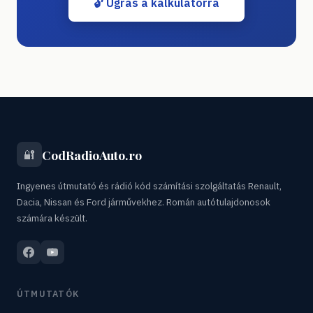
🔓 Ugrás a kalkulátorra
CodRadioAuto.ro
🔐
Ingyenes útmutató és rádió kód számítási szolgáltatás Renault,
Dacia, Nissan és Ford járművekhez. Román autótulajdonosok
számára készült.
ÚTMUTATÓK