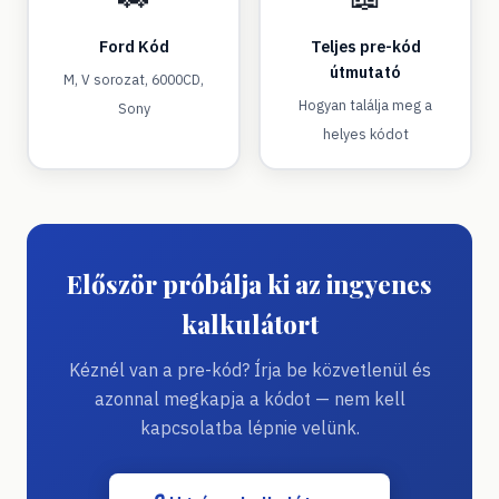
Ford Kód
Teljes pre-kód
útmutató
M, V sorozat, 6000CD,
Hogyan találja meg a
Sony
helyes kódot
Először próbálja ki az ingyenes
kalkulátort
Kéznél van a pre-kód? Írja be közvetlenül és
azonnal megkapja a kódot — nem kell
kapcsolatba lépnie velünk.